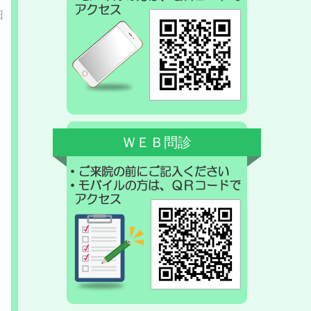
日
ＷＥＢ問診